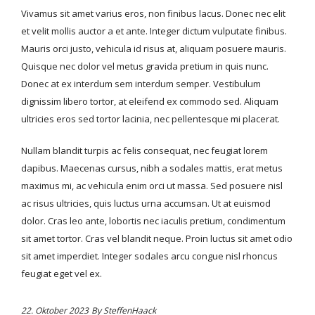
Vivamus sit amet varius eros, non finibus lacus. Donec nec elit
et velit mollis auctor a et ante. Integer dictum vulputate finibus.
Mauris orci justo, vehicula id risus at, aliquam posuere mauris.
Quisque nec dolor vel metus gravida pretium in quis nunc.
Donec at ex interdum sem interdum semper. Vestibulum
dignissim libero tortor, at eleifend ex commodo sed. Aliquam
ultricies eros sed tortor lacinia, nec pellentesque mi placerat.
Nullam blandit turpis ac felis consequat, nec feugiat lorem
dapibus. Maecenas cursus, nibh a sodales mattis, erat metus
maximus mi, ac vehicula enim orci ut massa. Sed posuere nisl
ac risus ultricies, quis luctus urna accumsan. Ut at euismod
dolor. Cras leo ante, lobortis nec iaculis pretium, condimentum
sit amet tortor. Cras vel blandit neque. Proin luctus sit amet odio
sit amet imperdiet. Integer sodales arcu congue nisl rhoncus
feugiat eget vel ex.
22. Oktober 2023
By
SteffenHaack