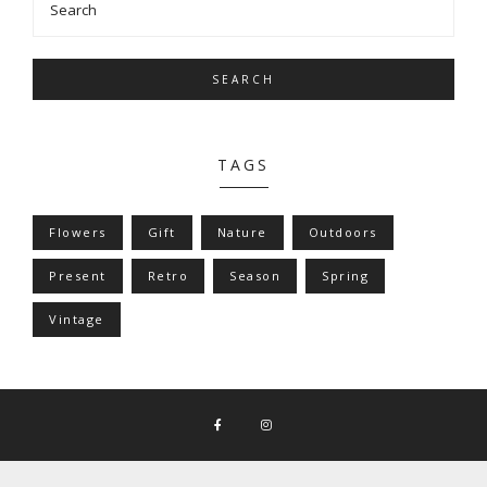
SEARCH
TAGS
Flowers
Gift
Nature
Outdoors
Present
Retro
Season
Spring
Vintage