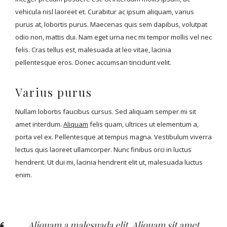
vehicula nisl laoreet et. Curabitur ac ipsum aliquam, varius
purus at, lobortis purus. Maecenas quis sem dapibus, volutpat
odio non, mattis dui. Nam eget urna nec mi tempor mollis vel nec
felis. Cras tellus est, malesuada at leo vitae, lacinia
pellentesque eros. Donec accumsan tincidunt velit.
Varius purus
Nullam lobortis faucibus cursus. Sed aliquam semper mi sit
amet interdum.
Aliquam
felis quam, ultrices ut elementum a,
porta vel ex. Pellentesque at tempus magna. Vestibulum viverra
lectus quis laoreet ullamcorper. Nunc finibus orci in luctus
hendrerit. Ut dui mi, lacinia hendrerit elit ut, malesuada luctus
enim.
Aliquam a malesuada elit. Aliquam sit amet