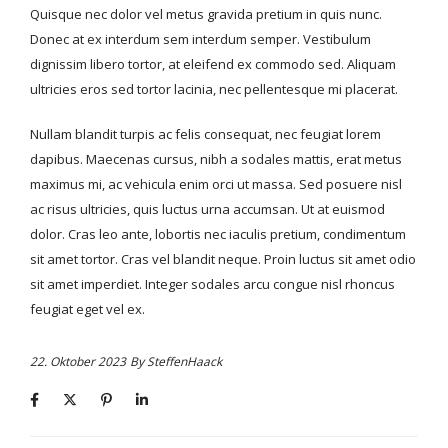
Quisque nec dolor vel metus gravida pretium in quis nunc.
Donec at ex interdum sem interdum semper. Vestibulum
dignissim libero tortor, at eleifend ex commodo sed. Aliquam
ultricies eros sed tortor lacinia, nec pellentesque mi placerat.
Nullam blandit turpis ac felis consequat, nec feugiat lorem
dapibus. Maecenas cursus, nibh a sodales mattis, erat metus
maximus mi, ac vehicula enim orci ut massa. Sed posuere nisl
ac risus ultricies, quis luctus urna accumsan. Ut at euismod
dolor. Cras leo ante, lobortis nec iaculis pretium, condimentum
sit amet tortor. Cras vel blandit neque. Proin luctus sit amet odio
sit amet imperdiet. Integer sodales arcu congue nisl rhoncus
feugiat eget vel ex.
22. Oktober 2023
By
SteffenHaack