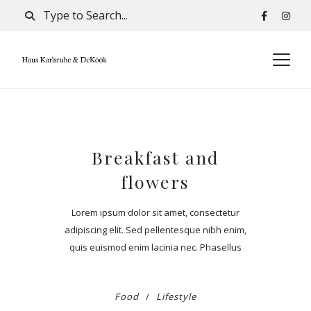
Breakfast and
flowers
Lorem ipsum dolor sit amet, consectetur
adipiscing elit. Sed pellentesque nibh enim,
quis euismod enim lacinia nec. Phasellus
quam diam, semper in erat eu, efficitur
molestie purus. Sed a elementum mi. Sed
Food
Lifestyle
interdum mattis risus, sit amet eleifend