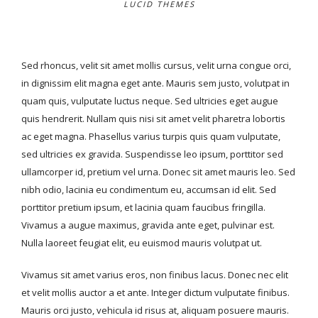
LUCID THEMES
Sed rhoncus, velit sit amet mollis cursus, velit urna congue orci,
in dignissim elit magna eget ante. Mauris sem justo, volutpat in
quam quis, vulputate luctus neque. Sed ultricies eget augue
quis hendrerit. Nullam quis nisi sit amet velit pharetra lobortis
ac eget magna. Phasellus varius turpis quis quam vulputate,
sed ultricies ex gravida. Suspendisse leo ipsum, porttitor sed
ullamcorper id, pretium vel urna. Donec sit amet mauris leo. Sed
nibh odio, lacinia eu condimentum eu, accumsan id elit. Sed
porttitor pretium ipsum, et lacinia quam faucibus fringilla.
Vivamus a augue maximus, gravida ante eget, pulvinar est.
Nulla laoreet feugiat elit, eu euismod mauris volutpat ut.
Vivamus sit amet varius eros, non finibus lacus. Donec nec elit
et velit mollis auctor a et ante. Integer dictum vulputate finibus.
Mauris orci justo, vehicula id risus at, aliquam posuere mauris.