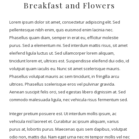
ligula luctus ut.
Breakfast and Flowers
Lorem ipsum dolor sit amet, consectetur adipiscing elit. Sed
pellentesque nibh enim, quis euismod enim lacinia nec.
Phasellus quam diam, semper in erat eu, efficitur molestie
purus. Sed a elementum mi. Sed interdum mattis risus, sit amet
eleifend ligula luctus ut. Sed ullamcorper lorem aliquam,
tincidunt lorem et, ultrices est. Suspendisse eleifend dui odio, id
volutpat quam iaculis eu. Nunc sit amet scelerisque mauris.
Phasellus volutpat mauris ac sem tincidunt, in fringilla arcu
ultrices. Phasellus scelerisque eros vel pulvinar gravida.
Aenean suscipit felis orci, sed egestas libero dignissim at. Sed
commodo malesuada ligula, nec vehicula risus fermentum sed.
Integer pretium posuere est. Ut interdum mollis ipsum, ac
vehicula nisl laoreet et. Curabitur ac ipsum aliquam, varius
purus at, lobortis purus. Maecenas quis sem dapibus, volutpat
odio non, mattis dui. Nam eget urna nec mi tempor mollis vel nec