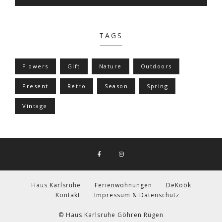
TAGS
Flowers
Gift
Nature
Outdoors
Present
Retro
Season
Spring
Vintage
Haus Karlsruhe
Ferienwohnungen
DeKöök
Kontakt
Impressum & Datenschutz
© Haus Karlsruhe Göhren Rügen