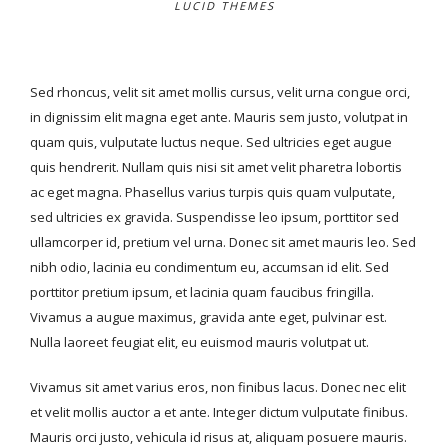
LUCID THEMES
Sed rhoncus, velit sit amet mollis cursus, velit urna congue orci,
in dignissim elit magna eget ante. Mauris sem justo, volutpat in
quam quis, vulputate luctus neque. Sed ultricies eget augue
quis hendrerit. Nullam quis nisi sit amet velit pharetra lobortis
ac eget magna. Phasellus varius turpis quis quam vulputate,
sed ultricies ex gravida. Suspendisse leo ipsum, porttitor sed
ullamcorper id, pretium vel urna. Donec sit amet mauris leo. Sed
nibh odio, lacinia eu condimentum eu, accumsan id elit. Sed
porttitor pretium ipsum, et lacinia quam faucibus fringilla.
Vivamus a augue maximus, gravida ante eget, pulvinar est.
Nulla laoreet feugiat elit, eu euismod mauris volutpat ut.
Vivamus sit amet varius eros, non finibus lacus. Donec nec elit
et velit mollis auctor a et ante. Integer dictum vulputate finibus.
Mauris orci justo, vehicula id risus at, aliquam posuere mauris.