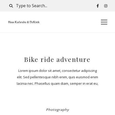
Bike ride adventure
Lorem ipsum dolor sit amet, consectetur adipiscing
elit. Sed pellentesque nibh enim, quis euismod enim
lacinia nec. Phasellus quam diam, semper in erat eu,
efficitur molestie purus. Sed a elementum mi. Sed
interdum mattis risus, sit amet eleifend ligula luctus
ut.
Photography