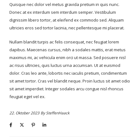
Quisque nec dolor vel metus gravida pretium in quis nunc.
Donec at ex interdum sem interdum semper. Vestibulum
dignissim libero tortor, at eleifend ex commodo sed. Aliquam
ultricies eros sed tortor lacinia, nec pellentesque mi placerat.
Nullam blandit turpis ac felis consequat, nec feugiat lorem
dapibus. Maecenas cursus, nibh a sodales mattis, erat metus
maximus mi, ac vehicula enim orci ut massa. Sed posuere nisl
ac risus ultricies, quis luctus urna accumsan. Ut at euismod
dolor. Cras leo ante, lobortis nec iaculis pretium, condimentum
sit amet tortor. Cras vel blandit neque. Proin luctus sit amet odio
sit amet imperdiet. Integer sodales arcu congue nisl rhoncus
feugiat eget vel ex.
22. Oktober 2023
By
SteffenHaack