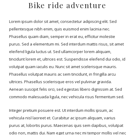
Bike ride adventure
Lorem ipsum dolor sit amet, consectetur adipiscing elit. Sed
pellentesque nibh enim, quis euismod enim lacinia nec.
Phasellus quam diam, semper in erat eu, efficitur molestie
purus. Sed a elementum mi. Sed interdum mattis risus, sit amet
eleifend ligula luctus ut. Sed ullamcorper lorem aliquam,
tincidunt lorem et, ultrices est. Suspendisse eleifend dui odio, id
volutpat quam iaculis eu. Nunc sit amet scelerisque mauris.
Phasellus volutpat mauris ac sem tincidunt, in fringilla arcu
ultrices. Phasellus scelerisque eros vel pulvinar gravida.
Aenean suscipit felis orci, sed egestas libero dignissim at. Sed
commodo malesuada ligula, nec vehicula risus fermentum sed.
Integer pretium posuere est. Ut interdum mollis ipsum, ac
vehicula nisl laoreet et. Curabitur ac ipsum aliquam, varius
purus at, lobortis purus. Maecenas quis sem dapibus, volutpat
odio non, mattis dui. Nam eget urna nec mi tempor mollis vel nec