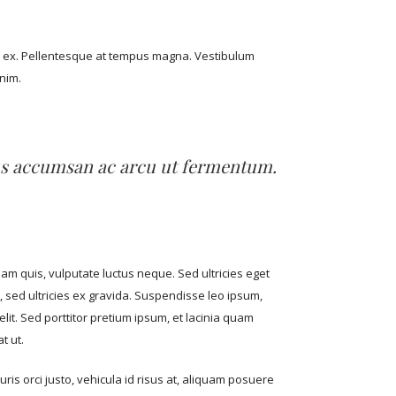
el ex. Pellentesque at tempus magna. Vestibulum
enim.
lus accumsan ac arcu ut fermentum.
quam quis, vulputate luctus neque. Sed ultricies eget
, sed ultricies ex gravida. Suspendisse leo ipsum,
lit. Sed porttitor pretium ipsum, et lacinia quam
t ut.
uris orci justo, vehicula id risus at, aliquam posuere