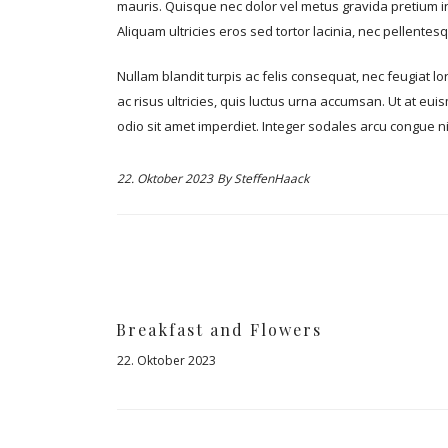
mauris. Quisque nec dolor vel metus gravida pretium i
Aliquam ultricies eros sed tortor lacinia, nec pellentes
Nullam blandit turpis ac felis consequat, nec feugiat 
ac risus ultricies, quis luctus urna accumsan. Ut at eui
odio sit amet imperdiet. Integer sodales arcu congue ni
22. Oktober 2023
By
SteffenHaack
Breakfast and Flowers
22. Oktober 2023