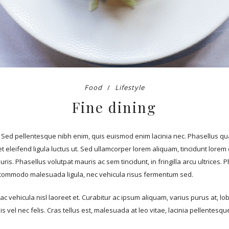
Food
Lifestyle
Fine dining
t. Sed pellentesque nibh enim, quis euismod enim lacinia nec. Phasellus qua
 eleifend ligula luctus ut. Sed ullamcorper lorem aliquam, tincidunt lorem e
ris. Phasellus volutpat mauris ac sem tincidunt, in fringilla arcu ultrices.
Sed commodo malesuada ligula, nec vehicula risus fermentum sed.
ac vehicula nisl laoreet et. Curabitur ac ipsum aliquam, varius purus at, 
 vel nec felis. Cras tellus est, malesuada at leo vitae, lacinia pellentesq