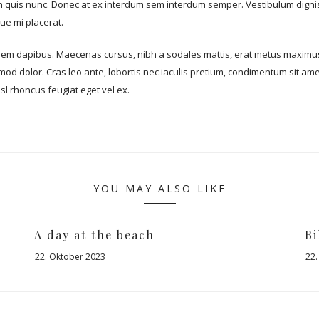
n quis nunc. Donec at ex interdum sem interdum semper. Vestibulum dignis
que mi placerat.
lorem dapibus. Maecenas cursus, nibh a sodales mattis, erat metus maximus
smod dolor. Cras leo ante, lobortis nec iaculis pretium, condimentum sit amet
sl rhoncus feugiat eget vel ex.
YOU MAY ALSO LIKE
A day at the beach
Bi
22. Oktober 2023
22.