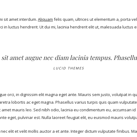
i sit amet interdum.
Aliquam
felis quam, ultrices ut elementum a, porta v
i in luctus hendrerit. Ut dui mi, lacinia hendrerit elit ut, malesuada luctus 
 sit amet augue nec diam lacinia tempus. Phasel
LUCID THEMES
ngue orci, in dignissim elit magna eget ante. Mauris sem justo, volutpat in 
haretra lobortis ac eget magna. Phasellus varius turpis quis quam vulputate
it amet mauris leo. Sed nibh odio, lacinia eu condimentum eu, accumsan id e
te eget, pulvinar est. Nulla laoreet feugiat elit, eu euismod mauris volutpa
c elit et velit mollis auctor a et ante. Integer dictum vulputate finibus. Ma